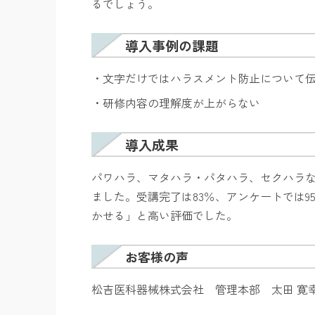
るでしょう。
導入事例の課題
・文字だけではハラスメント防止に
ついて
・研修内容の理解度が上がらない
導入成果
パワハラ、マタハラ・パタハラ、セクハラ
ました。受講完了は
83
％、アンケートでは
9
かせる」と高い評価でした。
お客様の声
松吉医科器械株式会社 管理本部
太田
寛