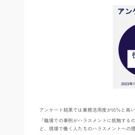
アンケート結果では
業務活用度が
95
％
と高
「職場での事例がハラスメントに抵触する
ど、現場で働く人たちのハラスメントへの