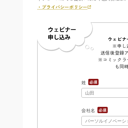
・プライバシーポリシー
ウェビナ
※申し
送信後登録
※コミックラ
も同
姓
*
会社名
*