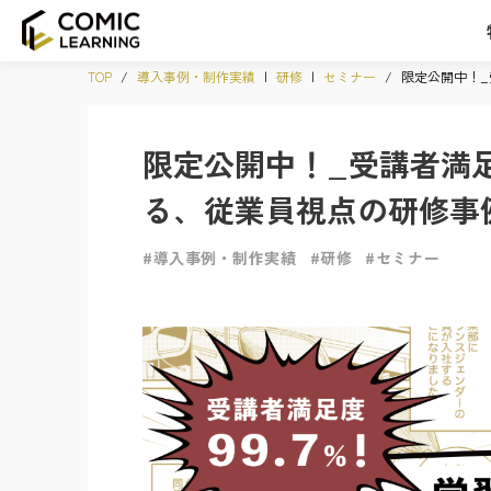
TOP
/
導入事例・制作実績
|
研修
|
セミナー
/
限定公開中！_
限定公開中！_受講者満足度
る、従業員視点の研修事例
#導入事例・制作実績
#研修
#セミナー