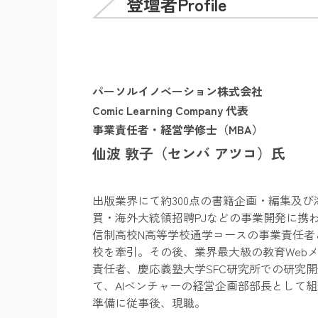
登壇者P
rofile
パーソルイノベーション株式会社
Comic Learning Company 代表
事業責任者・経営学修士（MBA）
仙波 敦子（
センバ アツコ
）氏
出版業界にて約300点の書籍企画・編集及び
買・海外大統領招聘PJなどの事業開発に携
信制高校N高等学校通学コースの事業責任者
校を牽引。その後、業界最大級の教育Web
責任者、慶応義塾大学SFC研究所での研究
て、AIベンチャーの経営企画部部長として組
準備に従事後、現職。