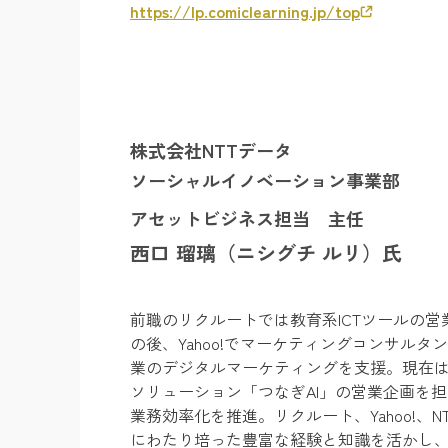
https://lp.comiclearning.jp/top
株式会社NTTデータ
ソーシャルイノベーション事業部
アセットビジネス担当 主任
西口 瑠璃（ニシグチ
ルリ
）氏
前職のリクルートでは教育系ICTツールの営
の後、Yahoo!でマーケティングコンサルタ
業のデジタルマーケティングを支援。現在はN
ソリューション「つなぎAI」の営業企画を
業務効率化を推進。リクルート、Yahoo!、N
にわたり培った豊富な経験と知識を活かし