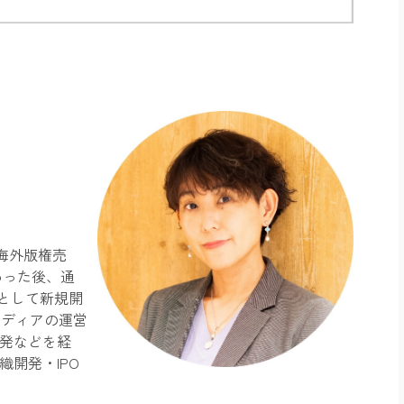
海外版権売
わった後、通
として新規開
メディアの運営
開発などを経
織開発・IPO