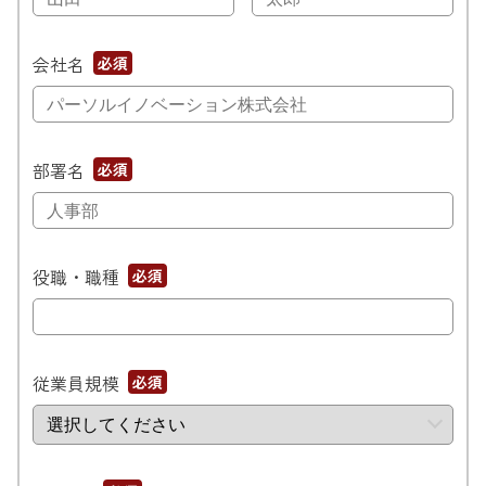
会社名
*
部署名
*
役職・職種
*
従業員規模
*