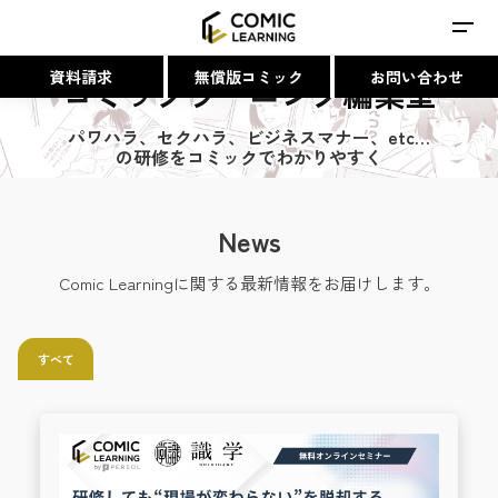
資料請求
無償版コミック
お問い合わせ
コミックラーニング編集室
パワハラ、セクハラ、ビジネスマナー、
etc…
の研修をコミックでわかりやすく
News
Comic Learningに関する最新情報をお届けします。
すべて