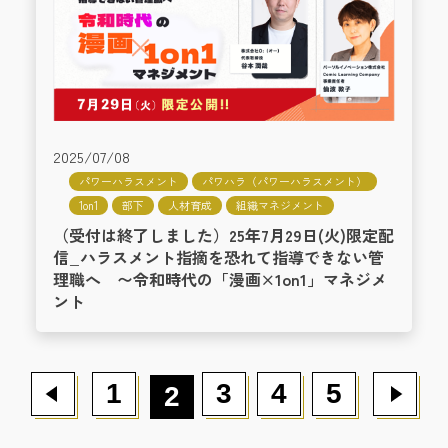
2025/07/08
パワーハラスメント
パワハラ（パワーハラスメント）
1on1
部下
人材育成
組織マネジメント
（受付は終了しました）25年7月29日(火)限定配
信_ハラスメント指摘を恐れて指導できない管
理職へ 〜令和時代の「漫画×1on1」マネジメ
ント
1
3
4
5
2